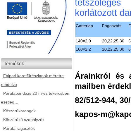
tetszőleges
korlátozott d
Gatterlap
Fogosztás
F
140×2,0
20,22,25,30
5
160×2,2
20,22,25,30
6
Termékek
Árainkról és a
Faipari keretfűrészlapok méretre
mailben érdek
rendelve
Parafabandázs 20 m-es tekercsben,
82/512-944, 30
esetleg…
Köszörűkorongok
kapos-m@kapo
Köszörűkő szabályzók
Parafa ragasztók