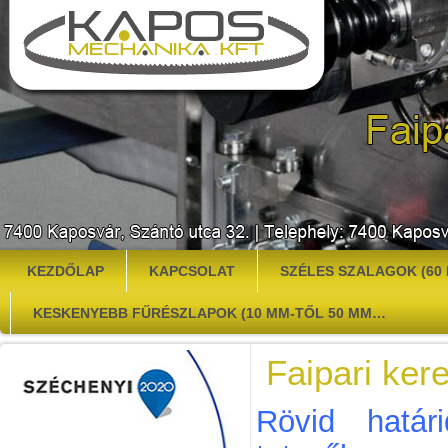
KEZDŐLAP
KAPCSOLAT
SZÉLES SZALAGOK (60 
KESKENYEBB FŰRÉSZLAPOK (10 MM-TŐL 50 MM…
Faipari ker
Rövid határ