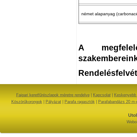
német alapanyag (carbonacé
A megfel
szakembereink
Rendelésfelvét
Faipari keretfűrészlapok méretre rendelve
|
Kapcsolat
|
Keskenyebb 
Köszörűkorongok
|
Pályázat
|
Parafa ragasztók
|
Parafabandázs 20 m-e
Utol
Webol