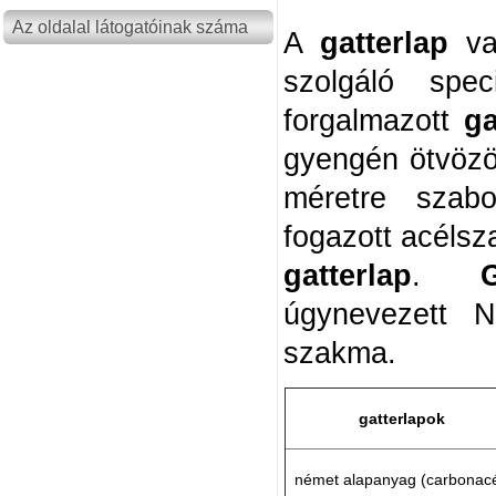
Az oldalal látogatóinak száma
A
gatterlap
va
szolgáló spec
forgalmazott
ga
gyengén ötvözö
méretre szabo
fogazott acélsza
gatterlap
.
G
úgynevezett N
szakma.
gatterlap
ok
német alapanyag (carbonacé